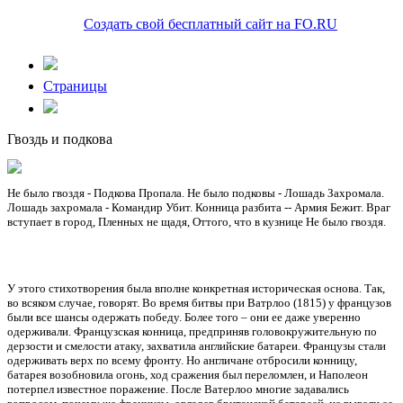
Создать свой бесплатный сайт на FO.RU
Страницы
Гвоздь и подкова
Не было гвоздя - Подкова Пропала. Не было подковы - Лошадь Захромала.
Лошадь захромала - Командир Убит. Конница разбита -- Армия Бежит. Враг
вступает в город, Пленных не щадя, Оттого, что в кузнице Не было гвоздя.
У этого стихотворения была вполне конкретная историческая основа. Так,
во всяком случае, говорят. Во время битвы при Ватрлоо (1815) у французов
были все шансы одержать победу. Более того – они ее даже уверенно
одерживали. Французская конница, предприняв головокружительную по
дерзости и смелости атаку, захватила английские батареи. Французы стали
одерживать верх по всему фронту. Но англичане отбросили конницу,
батарея возобновила огонь, ход сражения был переломлен, и Наполеон
потерпел известное поражение. После Ватерлоо многие задавались