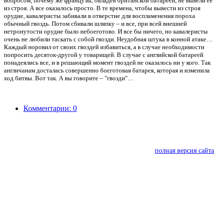
вопросом, почему же французы, овладев британской батареей, не вывели ее
из строя. А все оказалось просто. В те времена, чтобы вывести из строя
орудие, кавалеристы забивали в отверстие для воспламенения пороха
обычный гвоздь. Потом сбивали шляпку – и все, при всей внешней
нетронутости орудие было небоеготово. И все бы ничего, но кавалеристы
очень не любили таскать с собой гвозди. Неудобная штука в конной атаке…
Каждый норовил от своих гвоздей избавиться, а в случае необходимости
попросить десяток-другой у товарищей. В случае с английской батареей
понадеялись все, и в решающий момент гвоздей не оказалось ни у кого. Так
англичанам досталась совершенно боеготовая батарея, которая и изменила
ход битвы. Вот так. А вы говорите – "гвозди"…
Комментарии: 0
полная версия сайта